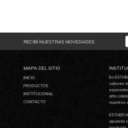
RECIBÍ NUESTRAS NOVEDADES:
MAPA DEL SITIO
INSTIT
En ESTHER
INICIO
sabores tr
PRODUCTOS
especiale
INSTITUCIONAL
alta calid
CONTACTO
nuestros 
ESTHER He
apuesta a
producto, 