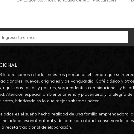
Ov. Lagos 957, Rosario (Casa Central) y sucursales.
D
UCIONAL
 le dedicamos a todos nuestros productos el tiempo que se merec
adicionales, nuevos, originales y de vanguardia. Café clásico y otro
s, riquísimas tortas y postres, sorprendentes combinaciones, y hela
ad. Atención especial, ambiente ameno y placentero, y la alegría de 
clientes, brindándoles lo que mejor sabemos hacer.
lados es el sueño hecho realidad de una familia emprendedora, q
l helado artesanal, natural y de la mejor calidad, conservando la es
la receta tradicional de elaboración.