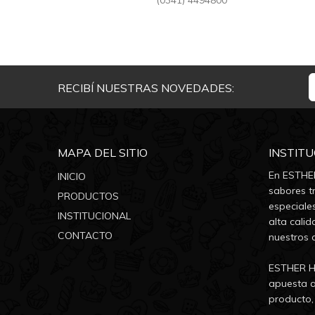
(0341) 4494800
RECIBÍ NUESTRAS NOVEDADES:
MAPA DEL SITIO
INSTIT
En ESTHER
INICIO
sabores tr
PRODUCTOS
especiale
INSTITUCIONAL
alta calid
CONTACTO
nuestros 
ESTHER He
apuesta a
producto, 