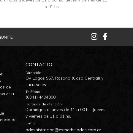
omingos a jueves de 11 a 00 hs. Jueves y viernes de 11
a 01 hs.
¡UNITE!
CONTACTO
Dirección
e:
Ov. Lagos 957, Rosario (Casa Central) y
s
sucursales.
dos de
Teléfono
servir a
(0341) 4494800
Horarios de atención
Domingos a jueves de 11 a 00 hs. Jueves
ue
y viernes de 11 a 01 hs.
encia del
E-mail
administracion@estherhelados.com.ar