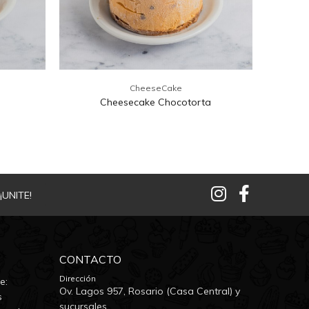
CheeseCake
a
Cheesecake Chocotorta
¡UNITE!
CONTACTO
Dirección
e:
Ov. Lagos 957, Rosario (Casa Central) y
s
sucursales.