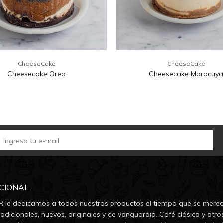
CheeseCake
CheeseCake
Cheesecake Oreo
Cheesecake Maracuy
UCIONAL
 le dedicamos a todos nuestros productos el tiempo que se merec
adicionales, nuevos, originales y de vanguardia. Café clásico y otro