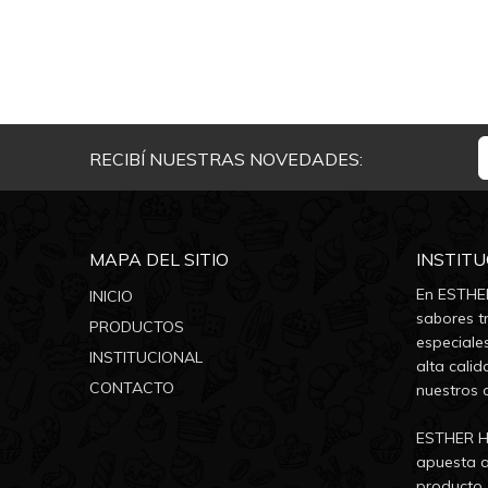
RECIBÍ NUESTRAS NOVEDADES:
MAPA DEL SITIO
INSTIT
En ESTHER
INICIO
sabores tr
PRODUCTOS
especiale
INSTITUCIONAL
alta calid
CONTACTO
nuestros 
ESTHER He
apuesta a
producto, 