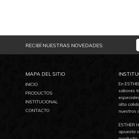
RECIBÍ NUESTRAS NOVEDADES:
MAPA DEL SITIO
INSTIT
En ESTHER
INICIO
sabores tr
PRODUCTOS
especiale
INSTITUCIONAL
alta calid
CONTACTO
nuestros 
ESTHER He
apuesta a
producto, 